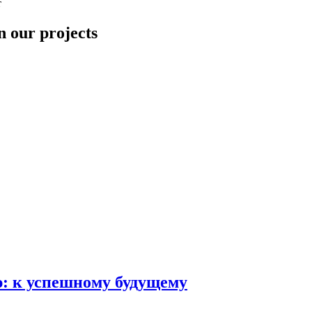
т
n our projects
ю: к успешному будущему