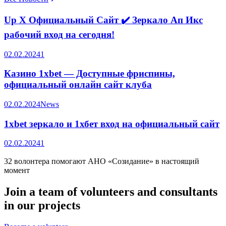
Up X Официальный Сайт ✔️ Зеркало Ап Икс
рабочий вход на сегодня!
02.02.2024
1
Казино 1xbet — Доступные фриспины,
официальный онлайн сайт клуба
02.02.2024
News
1xbet зеркало и 1хбет вход на официальный сайт
02.02.2024
1
32 волонтера помогают АНО «Созидание» в настоящий
момент
Join a team of volunteers and consultants
in our projects