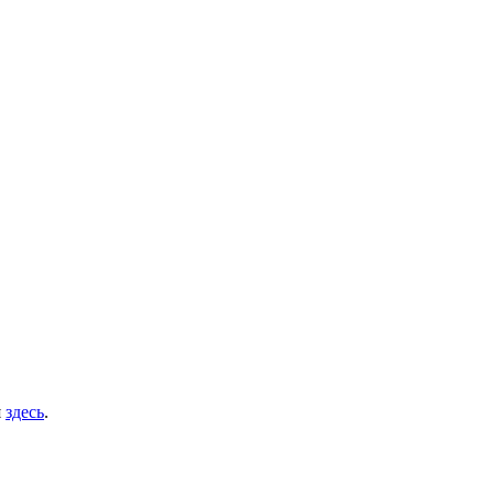
я
здесь
.