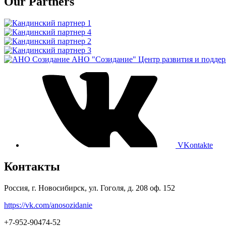
Our Partners
АНО "Созидание"
Центр развития и подде
VKontakte
Контакты
Россия, г. Новосибирск, ул. Гоголя, д. 208 оф. 152
https://vk.com/anosozidanie
+7-952-90474-52