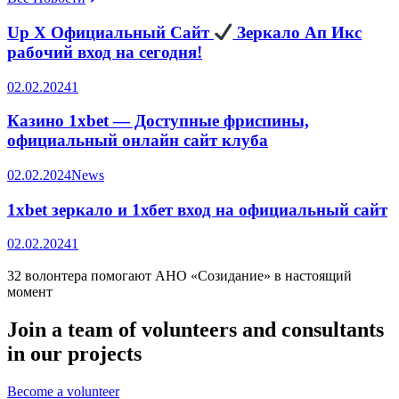
Up X Официальный Сайт
Зеркало Ап Икс
рабочий вход на сегодня!
02.02.2024
1
Казино 1xbet — Доступные фриспины,
официальный онлайн сайт клуба
02.02.2024
News
1xbet зеркало и 1хбет вход на официальный сайт
02.02.2024
1
32 волонтера помогают АНО «Созидание» в настоящий
момент
Join a team of volunteers and consultants
in our projects
Become a volunteer